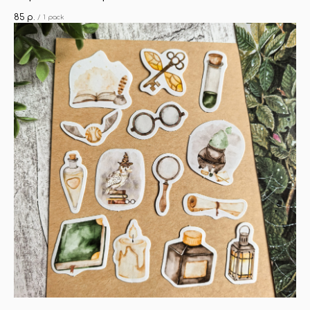
85
р.
/
1 pack