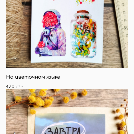
На цветочном языке
40
р.
/
1 pc