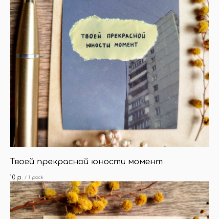
Твоей прекрасной юности момент
10
р.
/
1 pack