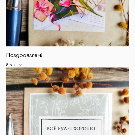
Поздравляем!
8
р.
/
1 pc