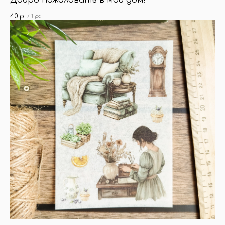
Добро пожаловать в мой дом!
40
р.
/
1 pc