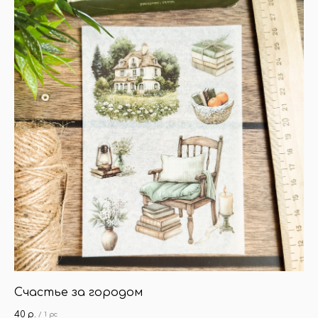
Красота всегда внутри. Отк
Счастье за городом
40
р.
/
1 pc