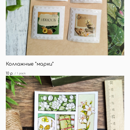
Коллажные "марки"
10
р.
/
1 pack