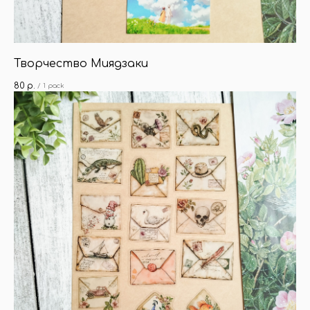
Творчество Миядзаки
80
р.
/
1 pack