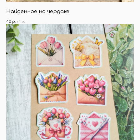
Найденное на чердаке
40
р.
/
1 pc