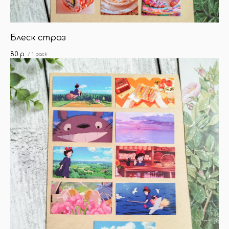
Блеск страз
80
р.
/
1 pack