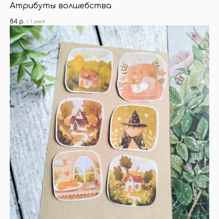
Атрибуты волшебства
84
р.
/
1 pack