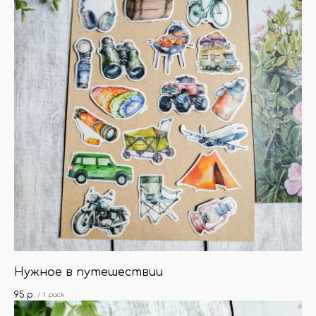
Нужное в путешествии
95
р.
/
1 pack