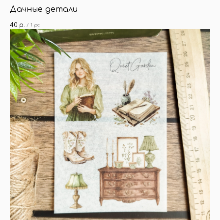
Дачные детали
40
р.
/
1 pc