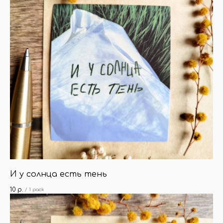
И у солнца есть тень
10
р.
/
1 pack