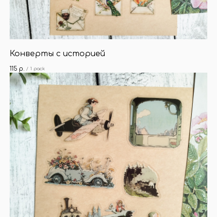
Конверты с историей
115
р.
/
1 pack