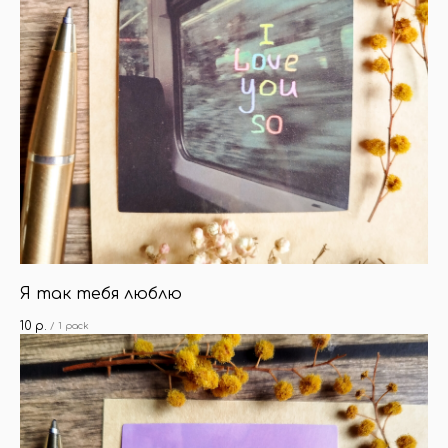
Я так тебя люблю
10
р.
/
1 pack