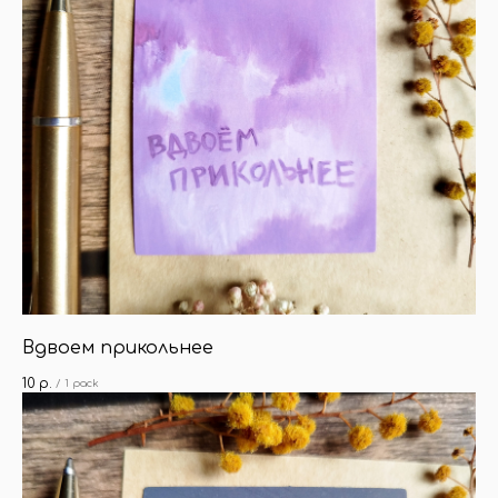
Вдвоем прикольнее
10
р.
/
1 pack