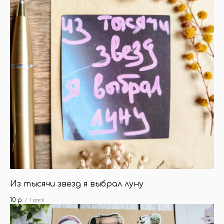
Из тысячи звезд я выбрал луну
10
р.
/
1 pack