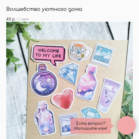
Волшебство уютного дома
40
р.
/
1 pack
Есть вопрос?
Напишите нам!