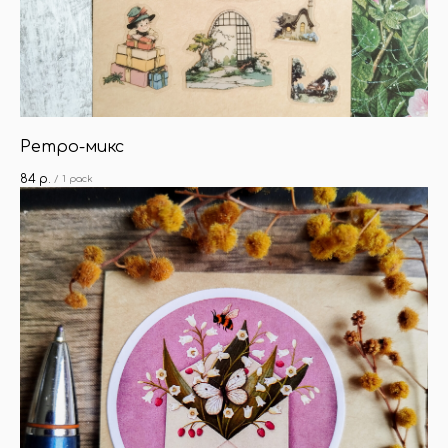
Ретро-микс
84
р.
/
1 pack