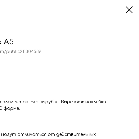
а А5
m/public211304589
х элементов. Без вырубки. Вырезать наклейки
й форме.
 могут отличаться от действительных