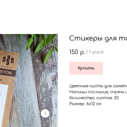
Стикеры для т
150
р.
/
1 pack
Купить
Цветные листы для замето
Напиши послание, спрячь и
Количество листов: 20
Размер: 6х12 см