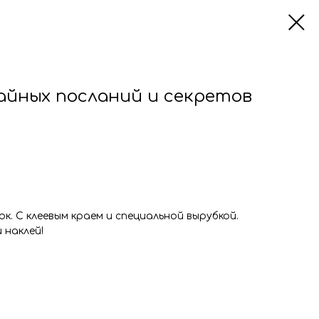
айных посланий и секретов
к. С клеевым краем и специальной вырубкой.
 наклей!