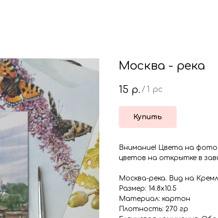
Москва - река
15
р.
/
1 pc
Купить
Внимание! Цвета на фото
цветов на открытке в за
Москва-река. Вид на Крем
Размер: 14.8х10.5
Материал: картон
Плотность: 270 гр