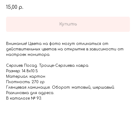
15,00
р.
Купить
Внимание! Цвета на фото могут отличаться от
действительных цветов на открытке в зависимости от
настроек монитора.
Сергиев Посад. Троице-Сергиева лавра.
Размер: 14.8х10.5
Материал: картон
Плотность: 270 гр
Глянцевая ламинация. Оборот: матовый, шершавый.
Разлиновка для адреса.
В каталоге № 93.