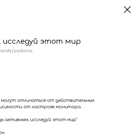
, исследуй этот мир
/brands/yadoma
 могут отличаться от действительных
висимости от настроек монитора.
дь активным, исследуй этот мир"
он