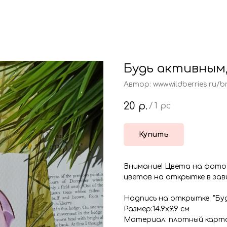
Будь активным
Автор: www.wildberries.ru
20
р.
/
1 pc
Купить
Внимание! Цвета на фото
цветов на открытке в за
Надпись на открытке: "Бу
Размер:14.9х9.9 см
Материал: плотный карт