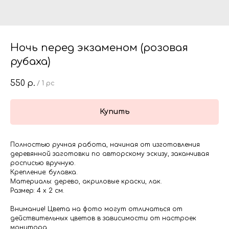
Ночь перед экзаменом (розовая
рубаха)
550
р.
/
1 pc
Купить
Полностью ручная работа, начиная от изготовления
деревянной заготовки по авторскому эскизу, заканчивая
росписью вручную.
Крепление: булавка.
Материалы: дерево, акриловые краски, лак.
Размер: 4 х 2 см.
Внимание! Цвета на фото могут отличаться от
действительных цветов в зависимости от настроек
монитора.