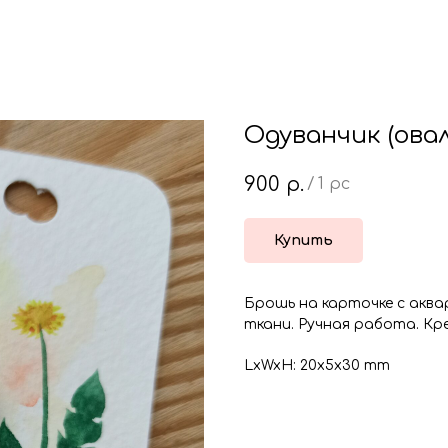
Одуванчик (ова
900
р.
/
1 pc
Купить
Брошь на карточке с аква
ткани. Ручная работа. Кре
LxWxH: 20x5x30 mm