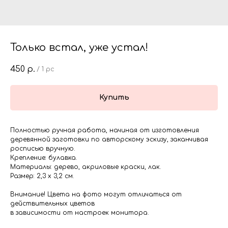
Только встал, уже устал!
450
р.
/
1 pc
Купить
Полностью ручная работа, начиная от изготовления
деревянной заготовки по авторскому эскизу, заканчивая
росписью вручную.
Крепление: булавка.
Материалы: дерево, акриловые краски, лак.
Размер: 2,3 х 3,2 см.
Внимание! Цвета на фото могут отличаться от
действительных цветов
в зависимости от настроек монитора.